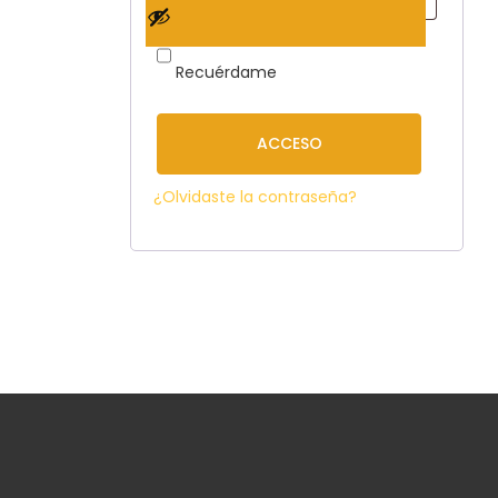
Recuérdame
ACCESO
¿Olvidaste la contraseña?